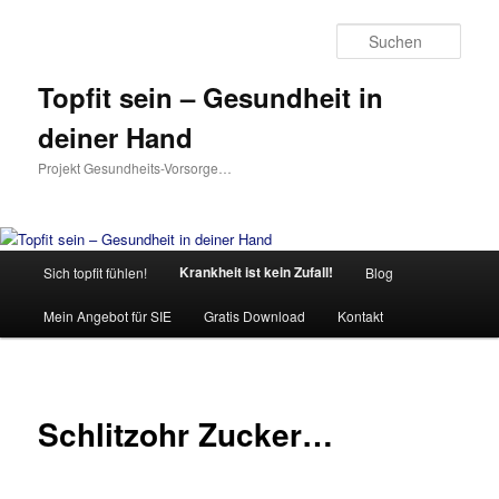
Such
Topfit sein – Gesundheit in
deiner Hand
Projekt Gesundheits-Vorsorge…
Hauptmenü
Krankheit ist kein Zufall!
Sich topfit fühlen!
Blog
Zum
Mein Angebot für SIE
Gratis Download
Kontakt
Inhalt
wechseln
Schlitzohr Zucker…