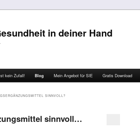
 Gesundheit in deiner Hand
…
st kein Zufall!
Blog
Mein Angebot für SIE
Gratis Download
GSERGÄNZUNGSMITTEL SINNVOLL?
ungsmittel sinnvoll…