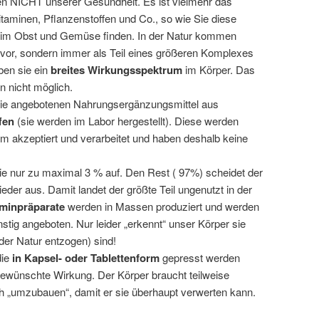
n NICHT unserer Gesundheit. Es ist vielmehr das
minen, Pflanzenstoffen und Co., so wie Sie diese
m im Obst und Gemüse finden. In der Natur kommen
t vor, sondern immer als Teil eines größeren Komplexes
ben sie ein
breites Wirkungsspektrum
im Körper. Das
en nicht möglich.
ie angebotenen Nahrungsergänzungsmittel aus
fen
(sie werden im Labor hergestellt). Diese werden
 akzeptiert und verarbeitet und haben deshalb keine
 nur zu maximal 3 % auf. Den Rest ( 97%) scheidet der
der aus. Damit landet der größte Teil ungenutzt in der
aminpräparate
werden in Massen produziert und werden
tig angeboten. Nur leider „erkennt“ unser Körper sie
(der Natur entzogen) sind!
ie
in Kapsel- oder Tablettenform
gepresst werden
gewünschte Wirkung. Der Körper braucht teilweise
ch „umzubauen“, damit er sie überhaupt verwerten kann.