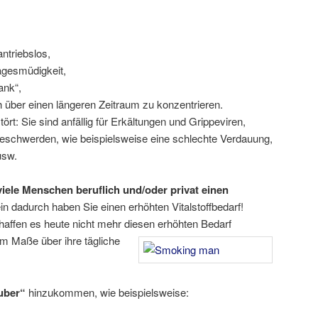
antriebslos,
Tagesmüdigkeit,
ank“,
ch über einen längeren Zeitraum zu konzentrieren.
rt: Sie sind anfällig für Erkältungen und Grippeviren,
eschwerden, wie beispielsweise eine schlechte Verdauung,
usw.
 viele Menschen beruflich und/oder privat einen
lein dadurch haben Sie einen erhöhten Vitalstoffbedarf!
affen es heute nicht mehr diesen erhöhten Bedarf
em Maße über ihre tägliche
äuber“
hinzukommen, wie beispielsweise: