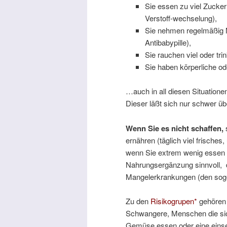
Sie essen zu viel Zucker
Verstoff-wechselung),
Sie nehmen regelmäßig Me
Antibabypille),
Sie rauchen viel oder tri
Sie haben körperliche o
…auch in all diesen Situationen
Dieser läßt sich nur schwer ü
Wenn Sie es nicht schaffen,
ernähren (täglich viel frische
wenn Sie extrem wenig essen 
Nahrungsergänzung sinnvoll, d
Mangelerkrankungen (den soge
Zu den
Risikogrupen*
gehören 
Schwangere, Menschen die sich
Gemüse essen oder eine einsei