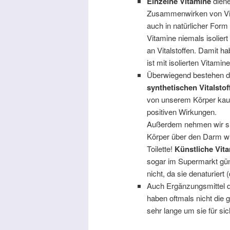
Einzelne Vitamine
diene
Zusammenwirken von Vita
auch in natürlicher For
Vitamine niemals isolier
an Vitalstoffen. Damit ha
ist mit isolierten Vitamin
Überwiegend bestehen d
synthetischen Vitalstof
von unserem Körper kaum
positiven Wirkungen.
Außerdem nehmen wir sie
Körper über den Darm wie
Toilette!
Künstliche Vit
sogar im Supermarkt güns
nicht, da sie denaturiert 
Auch Ergänzungsmittel d
haben oftmals nicht die 
sehr lange um sie für si