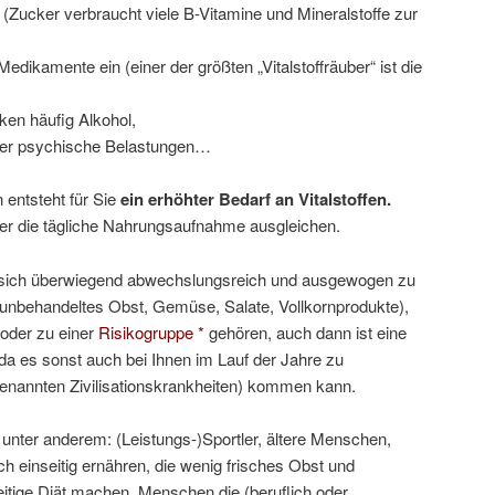
 (Zucker verbraucht viele B-Vitamine und Mineralstoffe zur
dikamente ein (einer der größten „Vitalstoffräuber“ ist die
nken häufig Alkohol,
der psychische Belastungen…
 entsteht für Sie
ein erhöhter Bedarf an Vitalstoffen.
ber die tägliche Nahrungsaufnahme ausgleichen.
sich überwiegend abwechslungsreich und ausgewogen zu
s, unbehandeltes Obst, Gemüse, Salate, Vollkornprodukte),
oder zu einer
Risikogruppe *
gehören, auch dann ist eine
a es sonst auch bei Ihnen im Lauf der Jahre zu
nannten Zivilisationskrankheiten) kommen kann.
unter anderem: (Leistungs-)Sportler, ältere Menschen,
 einseitig ernähren, die wenig frisches Obst und
tige Diät machen, Menschen die (beruflich oder