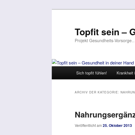
Topfit sein –
Projekt Gesundheits-Vorsorge
Hauptmenü
Sich topfit fühlen!
Krankheit i
Zum
Zum
Inhalt
sekundären
ARCHIV DER KATEGORIE:
NAHRUN
wechseln
Inhalt
Nahrungsergänz
wechseln
Veröffentlicht am
25. Oktober 2013