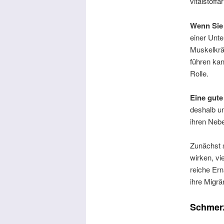
vitalstoff
Wenn Sie
einer Unt
Muskelkrä
führen ka
Rolle.
Eine gute
deshalb u
ihren Neb
Zunächst s
wirken, vi
reiche Ern
ihre Migrä
Schmerz