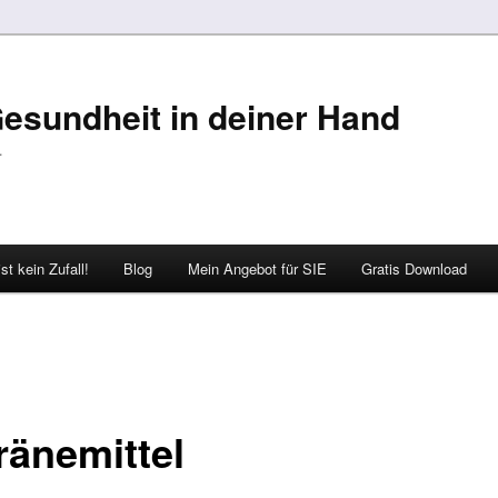
 Gesundheit in deiner Hand
…
st kein Zufall!
Blog
Mein Angebot für SIE
Gratis Download
ränemittel