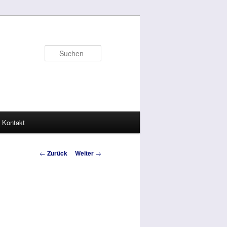
Suchen
Kontakt
Beitrags-
←
Zurück
Weiter
→
Navigation