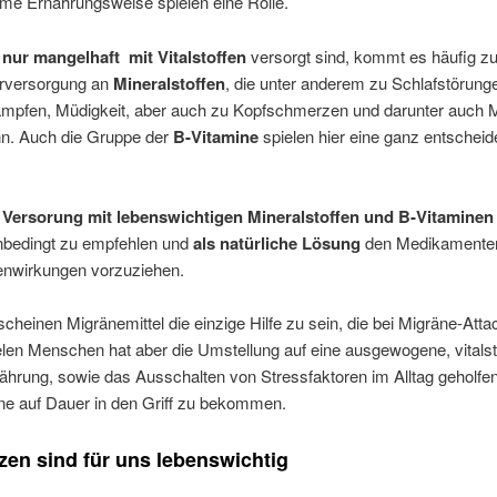
arme Ernährungsweise spielen eine Rolle.
 nur mangelhaft
mit Vitalstoffen
versorgt sind, kommt es häufig z
erversorgung an
Mineralstoffen
, die unter anderem zu Schlafstörung
mpfen, Müdigkeit, aber auch zu Kopfschmerzen und darunter auch 
nn. Auch die Gruppe der
B-Vitamine
spielen hier eine ganz entschei
 Versorung
mit lebenswichtigen Mineralstoffen und B-Vitaminen
nbedingt zu empfehlen und
als natürliche Lösung
den Medikamenten
enwirkungen vorzuziehen.
cheinen Migränemittel die einzige Hilfe zu sein, die bei Migräne-Att
elen Menschen hat aber die Umstellung auf eine ausgewogene, vitalst
ährung, sowie das Ausschalten von Stressfaktoren im Alltag geholfen
ne auf Dauer in den Griff zu bekommen.
en sind für uns lebenswichtig