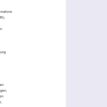
Einnahme
IK).
en
tung
den
ngen,
en
e,