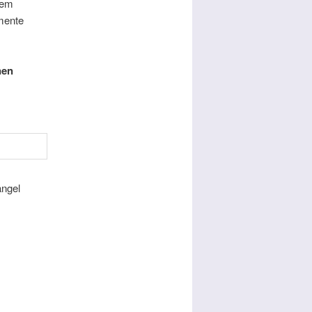
dem
mente
nen
angel