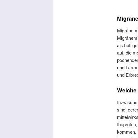
Migräne
Migränemi
Migränemi
als heftig
auf, die m
pochendem
und Lärme
und Erbre
Welche 
Inzwische
sind, der
mittelwirk
Ibuprofen,
kommen. Ei