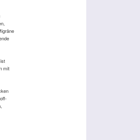
u
en,
Migräne
dende
ist
 mit
acken
off-
,