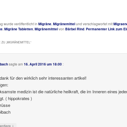
ag wurde veröffentlicht in
Migräne
,
Migränemittel
und verschlagwortet mit
Migraen
te
,
Migräne Tabletten
,
Migränemitttel
von
Bärbel Rind
.
Permanenter Link zum Ei
 ZU „
MIGRÄNEMITTEL
“
lbach
sagte am
16. April 2016 um 18:00
:
 dank für den wirklich sehr interessanten artikel!
igen:
rksamste medizin ist die natürliche heilkraft, die im Inneren eines jed
gt. ( hippokrates )
grüsse
ölbach
↓
ntiere