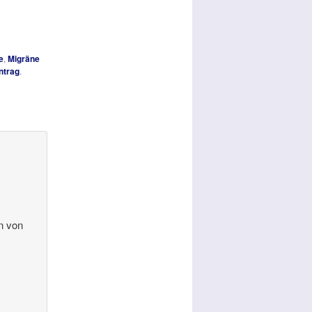
e
,
Migräne
ntrag
.
en von