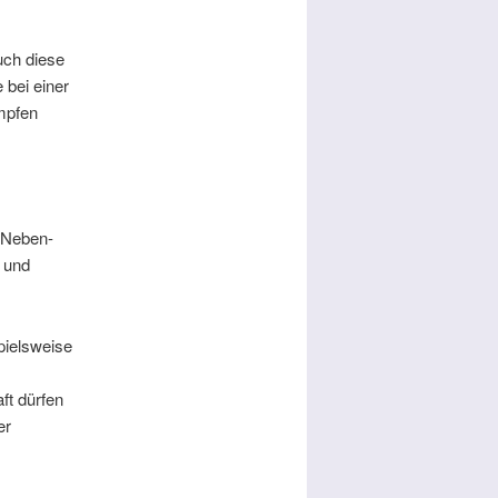
uch diese
 bei einer
mpfen
 Neben-
 und
pielsweise
ft dürfen
er