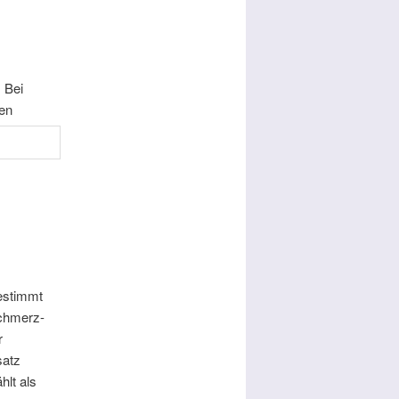
 Bei
ten
estimmt
Schmerz-
r
satz
hlt als