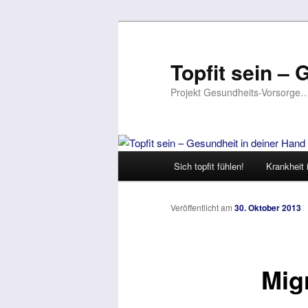
Topfit sein –
Projekt Gesundheits-Vorsorge
Hauptmenü
Sich topfit fühlen!
Krankheit i
Zum
Inhalt
Veröffentlicht am
30. Oktober 2013
wechseln
Mig