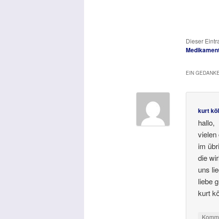
Dieser Eintr
Medikamen
EIN GEDANKE
kurt kö
hallo,
vielen
im übr
die wi
uns lie
liebe 
kurt k
Komme