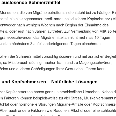
 auslösende Schmerzmittel
 Menschen, die von Migräne betroffen sind entsteht bei zu häufiger 
nemitteln ein sogenannter medikamenteninduzierter Kopfschmerz (M
entweder nach wenigen Wochen nach Beginn der Einnahme des
tels, oder erst nach Jahren auftreten. Zur Vermeidung von MIK sollt
igränebeschwerden das Migränemittel an nicht mehr als 10 Tagen
und an höchstens 3 aufeinanderfolgenden Tagen einnehmen.
ollten Sie Schmerzmittel vorsichtig dosieren und mit ärztlicher Beglei
, da Missbrauch süchtig machen kann und zu Magengeschwüren,
äden und anderen Schädigungen Ihrer Gesundheit führen kann.
 und Kopfschmerzen – Natürliche Lösungen
der Kopfschmerzen haben ganz unterschiedliche Ursachen. Neben 
en Faktoren können beispielsweise zu viel Stress, Muskelverspannu
Schlaf oder hormonelle Störungen Migräne-Anfälle oder Kopfschmerz
Aber auch andere Faktoren wie Rauchen, Alkohol oder eine schlecht