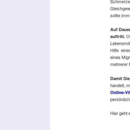
Schmerzen
Gleichgew
sollte imm
Auf Dauer
auftritt.
O
Lebensmitt
Hilfe eine
eines Mig
mehrerer F
Damit Sie
handelt, m
Online-Vi
persönlic
Hier geht 