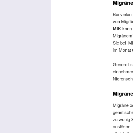
Migräne
Bei vielen
von Migrä
MIK
kann 
Migränemit
Sie bei M
im Monat 
Generell s
einnehmen
Nierensch
Migräne
Migräne o
genetisch
zu wenig 
auslösen. 