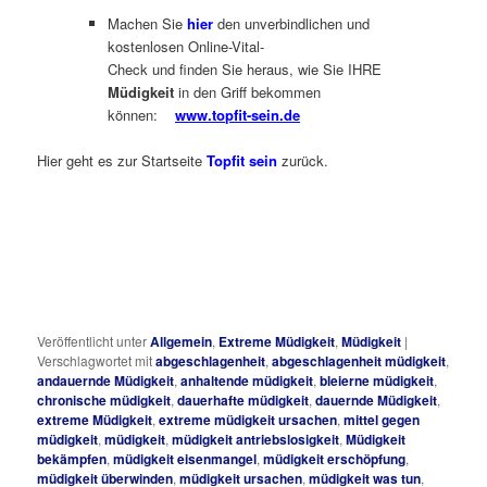
Machen Sie
hier
den unverbindlichen und
kostenlosen Online-Vital-
Check und finden Sie heraus, wie Sie IHRE
Müdigkeit
in den Griff bekommen
können:
www.topfit-sein.de
Hier geht es zur Startseite
Topfit sein
zurück.
Veröffentlicht unter
Allgemein
,
Extreme Müdigkeit
,
Müdigkeit
|
Verschlagwortet mit
abgeschlagenheit
,
abgeschlagenheit müdigkeit
,
andauernde Müdigkeit
,
anhaltende müdigkeit
,
bleierne müdigkeit
,
chronische müdigkeit
,
dauerhafte müdigkeit
,
dauernde Müdigkeit
,
extreme Müdigkeit
,
extreme müdigkeit ursachen
,
mittel gegen
müdigkeit
,
müdigkeit
,
müdigkeit antriebslosigkeit
,
Müdigkeit
bekämpfen
,
müdigkeit eisenmangel
,
müdigkeit erschöpfung
,
müdigkeit überwinden
,
müdigkeit ursachen
,
müdigkeit was tun
,