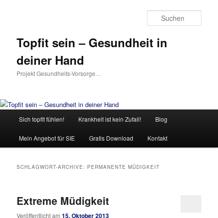
Such
Topfit sein – Gesundheit in
deiner Hand
Projekt Gesundheits-Vorsorge…
Hauptmenü
Sich topfit fühlen!
Krankheit ist kein Zufall!
Blog
Zum
Zum
Mein Angebot für SIE
Gratis Download
Kontakt
Inhalt
sekundären
wechseln
Inhalt
SCHLAGWORT-ARCHIVE:
PERMANENTE MÜDIGKEIT
wechseln
Extreme Müdigkeit
Veröffentlicht am
15. Oktober 2013